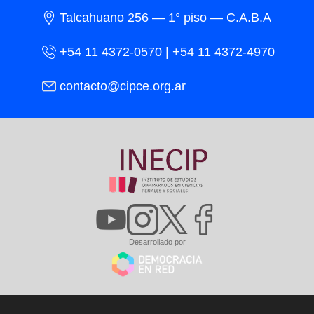
Talcahuano 256 — 1° piso — C.A.B.A
+54 11 4372-0570 | +54 11 4372-4970
contacto@cipce.org.ar
Desarrollado por