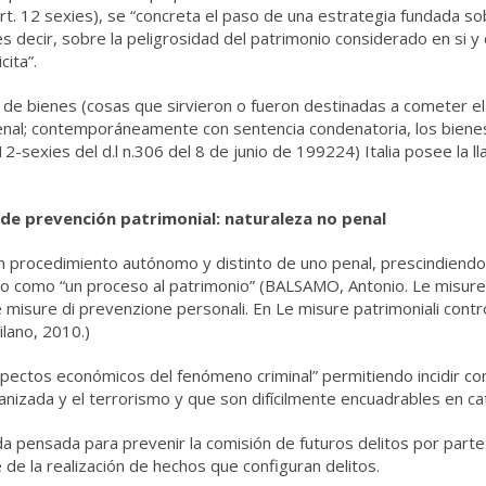
(art. 12 sexies), se “concreta el paso de una estrategia fundada s
es decir, sobre la peligrosidad del patrimonio considerado en si y
cita”.
 de bienes (cosas que sirvieron o fueron destinadas a cometer el 
penal; contemporáneamente con sentencia condenatoria, los bienes
12-sexies del d.l n.306 del 8 de junio de 199224) Italia posee la
 de prevención patrimonial: naturaleza no penal
un procedimiento autónomo y distinto de uno penal, prescindiend
zado como “un proceso al patrimonio” (BALSAMO, Antonio. Le misur
le misure di prevenzione personali. En Le misure patrimoniali cont
ano, 2010.)
pectos económicos del fenómeno criminal” permitiendo incidir con
anizada y el terrorismo y que son difícilmente encuadrables en ca
a pensada para prevenir la comisión de futuros delitos por part
e la realización de hechos que configuran delitos.