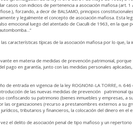
casos con indicios de pertenencia a asociación mafiosa (art. 1 Ar
afiose.), forzando, a decir de BALSAMO, principios constitucionale
damente y legalmente el concepto de asociación mafiosa. Esta legi
ulso emocional luego del atentado de Ciaculli de 1963, en la que 
na autombomba…”
 las características típicas de la asociación mafiosa por lo que, la
elevante en materia de medidas de prevención patrimonial, porque 
del pago en garantía, junto con las medidas personales aplicadas,
año de entrada en vigencia de la ley ROGNONI-LA TORRE, n. 646 
 introducción de las nuevas medidas de prevención patrimonial q
oso confiscando su patrimonio (bienes inmuebles y empresas, a su
 las organizaciones (recurso a prestanombres externos a su grupo
urídicos, tributarios y financieros, la colocación del dinero en el e
a vez el delito de asociación penal de tipo mafioso y un repertor