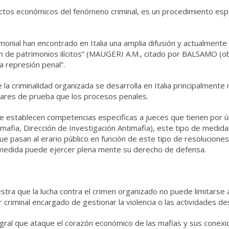
pectos económicos del fenómeno criminal, es un procedimiento es
onial han encontrado en Italia una amplia difusión y actualmente
ón de patrimonios ilícitos” (MAUGERI A.M., citado por BALSAMO (ob 
a represión penal”.
e la criminalidad organizada se desarrolla en Italia principalmen
ares de prueba que los procesos penales.
 se establecen competencias especificas a jueces que tienen por ú
ntimafia, Dirección de Investigación Antimafia), este tipo de medid
ue pasan al erario público en función de este tipo de resolucione
la medida puede ejercer plena mente su derecho de defensa.
estra que la lucha contra el crimen organizado no puede limitarse a
criminal encargado de gestionar la violencia o las actividades de
gral que ataque el corazón económico de las mafias y sus conexion